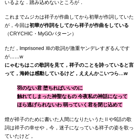
いるよな．踏み込めないところが．
これまでムジカは祥子が作曲してから初華が作詞していた
が，今回は
初華が作詞をしてから祥子が作曲をしている
（CRYCHIC・MyGOパターン）
ただ，Imprisoned Ⅻの歌詞が激重ヤンデレすぎるんです
が……w
にゃむちはこの歌詞を見て，祥子のことを詩っていると言
って，海鈴は感動しているけど，ええんかこいつら…w
羽のない君 堕ちればいいのに
触れてしまった神聖なもの 今夜私の神話になって
ほら逃げられないわ 弱っていく君を閉じ込めて
燈が祥子のために書いた人間になりたいうたⅡや9話の歌
詞は祥子の幸せや，今，迷子になっている祥子の姿を歌っ
ていたけど，