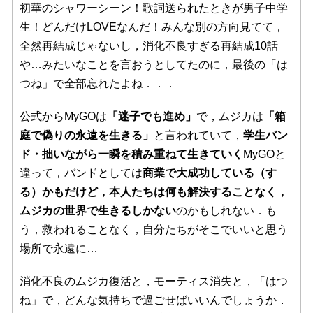
初華のシャワーシーン！歌詞送られたときが男子中学
生！どんだけLOVEなんだ！みんな別の方向見てて，
全然再結成じゃないし，消化不良すぎる再結成10話
や…みたいなことを言おうとしてたのに，最後の「は
つね」で全部忘れたよね．．．
公式からMyGOは
「迷子でも進め」
で，ムジカは
「箱
庭で偽りの永遠を生きる」
と言われていて，
学生バン
ド・拙いながら一瞬を積み重ねて生きていく
MyGOと
違って，バンドとしては
商業で大成功している（す
る）かもだけど，本人たちは何も解決することなく，
ムジカの世界で生きるしかない
のかもしれない．も
う，救われることなく，自分たちがそこでいいと思う
場所で永遠に…
消化不良のムジカ復活と，モーティス消失と，「はつ
ね」で，どんな気持ちで過ごせばいいんでしょうか．