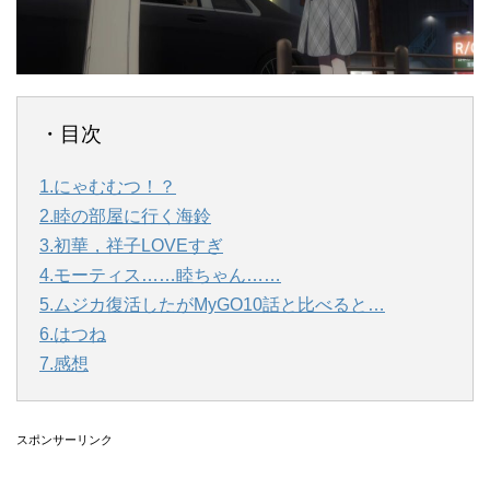
・目次
1.にゃむむつ！？
2.睦の部屋に行く海鈴
3.初華，祥子LOVEすぎ
4.モーティス……睦ちゃん……
5.ムジカ復活したがMyGO10話と比べると…
6.はつね
7.感想
スポンサーリンク