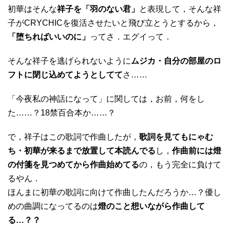
初華はそんな
祥子を「羽のない君」
と表現して，そんな祥
子がCRYCHICを復活させたいと飛び立とうとするから，
「堕ちればいいのに」
ってさ．エグイって．
そんな祥子を逃げられないように
ムジカ・自分の部屋のロ
フトに閉じ込めてようとしてて
さ……
「今夜私の神話になって」に関しては，お前，何をし
た……？18禁百合本か……？
で，祥子はこの歌詞で作曲したが，
歌詞を見てもにゃむ
ち・初華が来るまで放置して本読んでる
し，
作曲前には燈
の付箋を見つめてから作曲始めてる
の，もう完全に負けて
るやん．
ほんまに初華の歌詞に向けて作曲したんだろうか…？優し
めの曲調になってるのは
燈のこと想いながら作曲して
る…？？