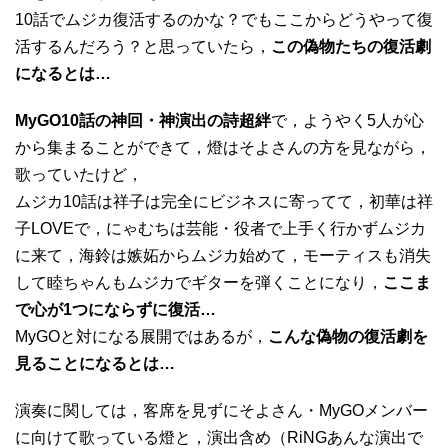
10話でムジカ復活するのかな？でもここからどうやって復
活するんだろう？と思っていたら，
この偽物たちの復活劇
になるとは…
MyGO10話の神回・神演出の詩超絆
で，ようやく5人が心
から集まることができて，燈はそよさんの方を見ながら，
歌っていたけど，
ムジカ10話は祥子は完全にビジネスに寄ってて，初華は祥
子LOVEで，にゃむちは芸能・役者で上手く行かずムジカ
に来て，海鈴は嫉妬からムジカ始めて，モーティスも消失
して睦ちゃんもムジカでギターを弾くことになり，
ここま
で心が1つにならずに復活…
MyGOと対になる展開ではあるが，
こんな偽物の復活劇を
見ることになるとは…
演奏に関しては，客席を見ずにそよさん・MyGOメンバー
に向けて歌っている燈と，演出含め（RiNGあんな演出で