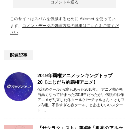
このサイトはスパムを低減するために Akismet を使ってい
ます。
コメントデータの処理方法の詳細はこちらをご覧くだ
さい
。
関連記事
2019年覇権アニメランキングトップ
20【にじだら的覇権アニメ】
伝説のクールが2度もあった2018年。 アニメ熱が相
当高くなって始まった2019年だったが、伝説の駄作
アニメが乱立した冬クール(バーチャルさん・けもフ
レ2期)。不作すぎる春クール。とあまりいいスター
ト …
『サクラクエスト』第4話「孤高のアルケ