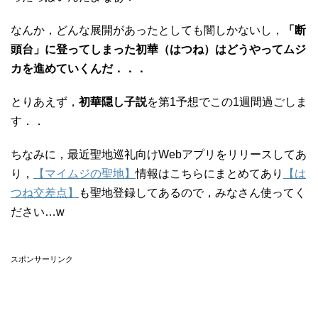
なんか，どんな展開があったとしても闇しかないし，
「断
頭台」に登ってしまった初華（はつね）はどうやってムジ
カを進めていくんだ．．．
とりあえず，
初華隠し子説
を第1予想でこの1週間過ごしま
す．．
ちなみに，最近聖地巡礼向けWebアプリをリリースしてあ
り，
【マイムジの聖地】
情報はこちらにまとめてあり
【は
つね交差点】
も聖地登録してあるので，みなさん使ってく
ださい…w
スポンサーリンク