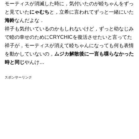
モーティスが消滅した時に，気付いたのが睦ちゃんをずっ
と見ていた
にゃむち
と，立希に言われてずっと一緒にいた
海鈴
なんだよな．
祥子も気付いているのかもしれないけど，ずっと幼なじみ
で睦の幸せのためにCRYCHICを復活させたいと言ってた
祥子が，モーティスが消えて睦ちゃんになっても何も表情
を動かしていないの，
ムジカ解散後に一言も喋らなかった
時と同じ
やんけ…
スポンサーリンク