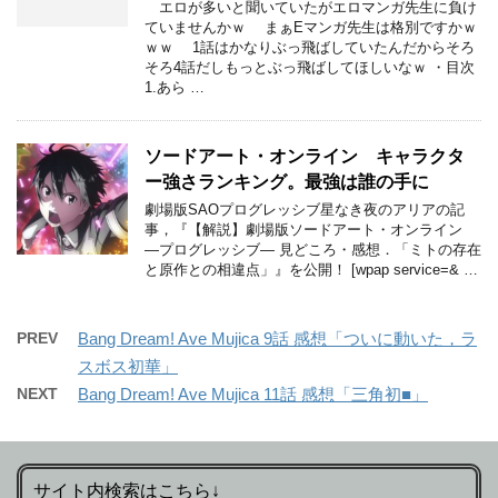
エロが多いと聞いていたがエロマンガ先生に負け
ていませんかｗ まぁEマンガ先生は格別ですかｗ
ｗｗ 1話はかなりぶっ飛ばしていたんだからそろ
そろ4話だしもっとぶっ飛ばしてほしいなｗ ・目次
1.あら …
ソードアート・オンライン キャラクタ
ー強さランキング。最強は誰の手に
劇場版SAOプログレッシブ星なき夜のアリアの記
事，『【解説】劇場版ソードアート・オンライン
―プログレッシブ― 見どころ・感想．「ミトの存在
と原作との相違点」』を公開！ [wpap service=& …
PREV
Bang Dream! Ave Mujica 9話 感想「ついに動いた，ラ
スボス初華」
NEXT
Bang Dream! Ave Mujica 11話 感想「三角初■」
サイト内検索はこちら↓