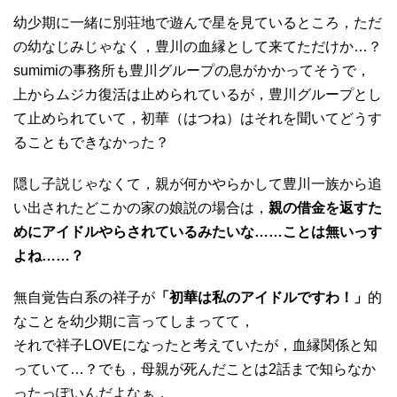
幼少期に一緒に別荘地で遊んで星を見ているところ，ただ
の幼なじみじゃなく，豊川の血縁として来てただけか…？
sumimiの事務所も豊川グループの息がかかってそうで，
上からムジカ復活は止められているが，豊川グループとし
て止められていて，初華（はつね）はそれを聞いてどうす
ることもできなかった？
隠し子説じゃなくて，親が何かやらかして豊川一族から追
い出されたどこかの家の娘説の場合は，
親の借金を返すた
めにアイドルやらされているみたいな……ことは無いっす
よね……？
無自覚告白系の祥子が
「初華は私のアイドルですわ！」
的
なことを幼少期に言ってしまってて，
それで祥子LOVEになったと考えていたが，血縁関係と知
っていて…？でも，母親が死んだことは2話まで知らなか
ったっぽいんだよなぁ．