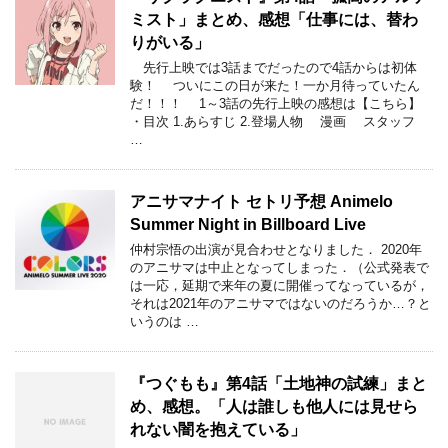
ミスト」まとめ、感想「仕事には、替わ
りがいる」
先行上映では3話までだったので4話からは初体
験！ ついにこの日が来た！一か月待っていたん
だ！！！ 1～3話の先行上映の感想は【こちら】
・目次 1.あらすじ 2.登場人物 漫画 スタッフ
…
アニサマナイト セトリ予想 Animelo
Summer Night in Billboard Live
仲村宗悟の出演が見合わせとなりました． 2020年
のアニサマは中止となってしまった．（公式発表で
は一応，延期で来年の夏に開催ってなっているが，
それは2021年のアニサマではないのだろうか…？と
いうのは …
『つぐもも』第4話「土地神の試練」まと
め、感想。「人は誰しも他人には見せら
れない闇を抱えている」