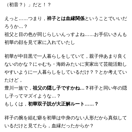
（初音？）」だと！？
えっと……つまり，
祥子とは血縁関係
ということでいいだ
ろうか…？
祖父と目の色が同じらしいんっすよね……お手伝いさんも
初華の顔を見て家に入れていたし
初華が中目黒で一人暮らしをしていて，親子仲あまり良く
ないのかな？にゃむち・海鈴みたいに実家出て芸能活動し
やすいように一人暮らしをしているだけ？？とか考えてい
たけど，
豊川一族で，
祖父の隠し子ですかね…？
祥子と同い年の隠
し子ってマズイような…？
もしくは，
初華双子説が大正解ルート……？
祥子の腕を組む癖を初華は中身のない人形だから真似して
いるだけと見てたら，血縁だったからか？