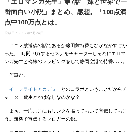
『エロマンガ先生』第7話「妹と世界で一
番面白い小説」まとめ、感想。「100点満
点中100万点とは」
投稿日：
2017年5月24日
アニメ放送後の話であるが藤田茜特番もなかなかすごか
った。1時間10万するセスナをチャーターしそれにエロマ
ンガ先生と俺妹のラッピングをして静岡空港で特番……。
何事だ。
イーフライトアカデミー
とのコラボということだからチ
ャーター費用とかはなしなのかな？
まぁ、一応ここにもリンクを張っておいて宣伝しておこ
う。無料で宣伝するブロガーの鑑。