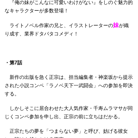
『俺の妹がこんなに可愛いわけがない』をしのぐ魅力的
なキャラクターが多数登場！
妹
ライトノベル作家の
兄
と、イラストレーターの
が織
り成す、業界ドタバタコメディ！
・第7話
新作の出版を急く正宗は、担当編集者・神楽坂から提示
された小説コンペ「ラノベ天下一武闘会」への参加を即決
する。
しかしそこに居合わせた大人気作家・千寿ムラマサが同
じくコンペ参加を申し出、正宗の前に立ちはだかる。
正宗たちの夢を「つまらない夢」と呼び、妨げる彼女