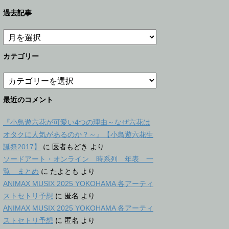
過去記事
過
去
記
カテゴリー
事
カ
テ
ゴ
最近のコメント
リ
ー
『小鳥遊六花が可愛い4つの理由～なぜ六花は
オタクに人気があるのか？～』【小鳥遊六花生
誕祭2017】
に
医者もどき
より
ソードアート・オンライン 時系列 年表 一
覧 まとめ
に
たよとも
より
ANIMAX MUSIX 2025 YOKOHAMA 各アーティ
ストセトリ予想
に
匿名
より
ANIMAX MUSIX 2025 YOKOHAMA 各アーティ
ストセトリ予想
に
匿名
より