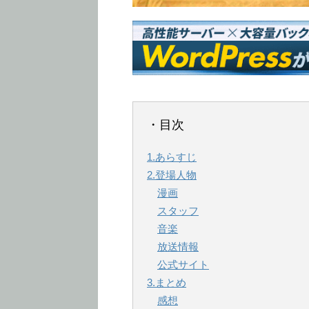
・目次
1.あらすじ
2.登場人物
漫画
スタッフ
音楽
放送情報
公式サイト
3.まとめ
感想