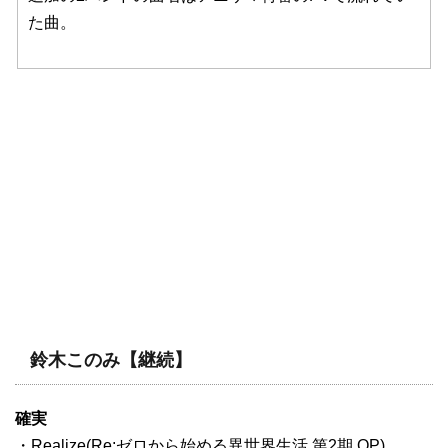
た曲。
鈴木このみ【継続】
確実
・Realize(Re:ゼロから始める異世界生活 第2期 OP)