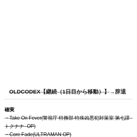
OLDCODEX【継続（1日目から移動）】
→辞退
確実
・Take On Fever(警視庁 特務部 特殊凶悪犯対策室 第七課 -
トクナナ- OP)
・Core Fade(ULTRAMAN OP)