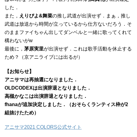
した．
また，
えりぴよ&舞菜
の推し武道が出演せず．まぁ，推し
武道は放送から時間が立っているから仕方ないだろう．そ
のままファイちゃん出してダンベルと一緒に歌ってくれて
構わないがw
最後に，
茅原実里
が出演せず．これは歌手活動を休止する
ため？（京アニライブには出るが）
【お知らせ】
アニサマは再抽選になりました．
OLDCODEXは出演辞退となりました．
高槻かなこは出演辞退となりました．
fhanaが追加決定しました．（おそらくランティス枠が2
組抜けたため）
アニサマ2021 COLORS公式サイト