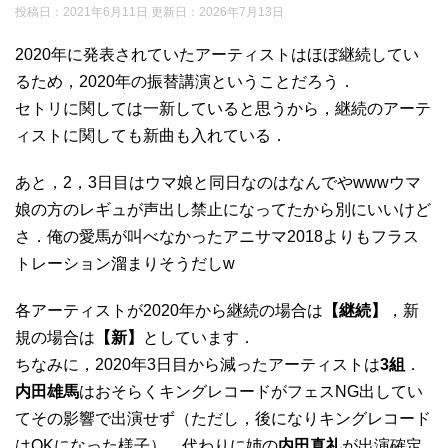
投稿日：2021年6月11日 更新日：
2026年7月13日
2020年に発表されていたアーティストはほぼ継続してい
るため，2020年の振替講演ということだろう．
セトリに関しては一新していると思うから，継続のアーテ
ィストに関しても新曲も入れている．
あと，2，3日目はウマ娘と同日なのはなんでやwwwウマ
娘の方のレギュが声出し禁止になってたから別にいいけど
さ．俺の愛馬が叫べなかったアニサマ2018よりもフラス
トレーション溜まりそうだしw
各アーティストが2020年から継続の場合は
【継続】
，新
規の場合は
【新】
としています．
ちなみに，2020年3日目から減ったアーティストは
3組
．
内田雄馬
はおそらくキングレコードがフェスNG出してい
てその影響で出演せず（ただし，後になりキングレコード
はOKになった様子）．代わりに姉の
内田真礼
が出演確定