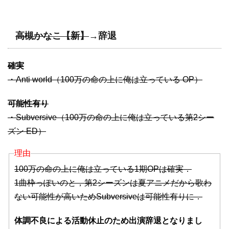
高槻かなこ【新】
→辞退
確実
・Anti world（100万の命の上に俺は立っている OP）
可能性有り
・Subversive（100万の命の上に俺は立っている第2シー
ズン ED）
理由
100万の命の上に俺は立っている1期OPは確実．
1曲枠っぽいのと，第2シーズンは夏アニメだから歌わ
ない可能性が高いためSubversiveは可能性有りに．
体調不良による活動休止のため出演辞退となりまし