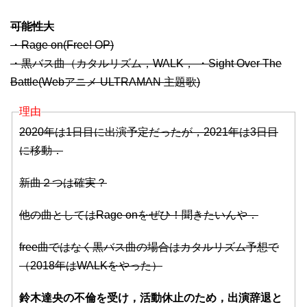
可能性大
・Rage on(Free! OP)
・黒バス曲（カタルリズム，WALK， ・Sight Over The
Battle(Webアニメ ULTRAMAN 主題歌)
理由
2020年は1日目に出演予定だったが，2021年は3日目
に移動．
新曲２つは確実？
他の曲としてはRage onをぜひ！聞きたいんや．
free曲ではなく黒バス曲の場合はカタルリズム予想で
（2018年はWALKをやった）
鈴木達央の不倫を受け，活動休止のため，出演辞退と