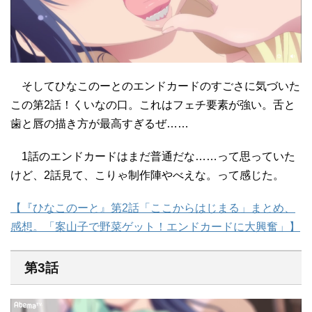
そしてひなこのーとのエンドカードのすごさに気づいた
この第2話！くいなの口。これはフェチ要素が強い。舌と
歯と唇の描き方が最高すぎるぜ……
1話のエンドカードはまだ普通だな……って思っていた
けど、2話見て、こりゃ制作陣やべえな。って感じた。
【『ひなこのーと』第2話「ここからはじまる」まとめ、
感想。「案山子で野菜ゲット！エンドカードに大興奮」】
第3話