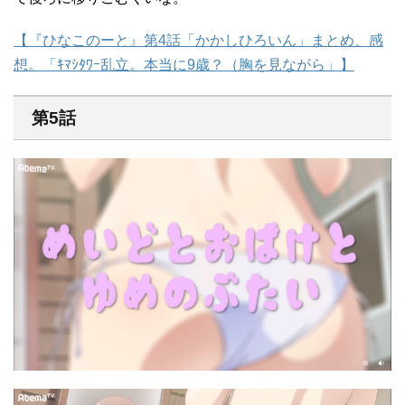
【『ひなこのーと』第4話「かかしひろいん」まとめ、感
想。「ｷﾏｼﾀﾜｰ乱立。本当に9歳？（胸を見ながら」】
第5話