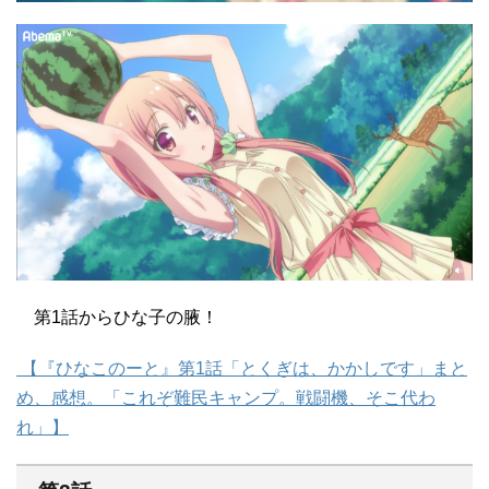
第1話からひな子の腋！
【『ひなこのーと』第1話「とくぎは、かかしです」まと
め、感想。「これぞ難民キャンプ。戦闘機、そこ代わ
れ」】