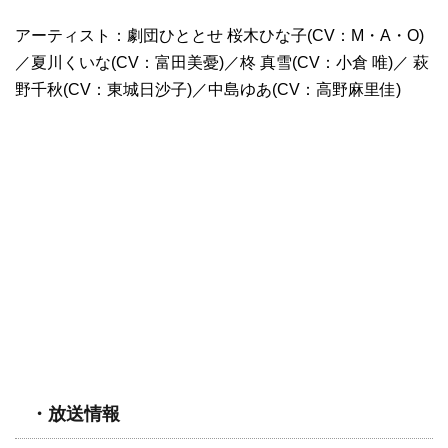
アーティスト：劇団ひととせ 桜木ひな子(CV：M・A・O)
／夏川くいな(CV：富田美憂)／柊 真雪(CV：小倉 唯)／ 萩
野千秋(CV：東城日沙子)／中島ゆあ(CV：高野麻里佳)
・放送情報