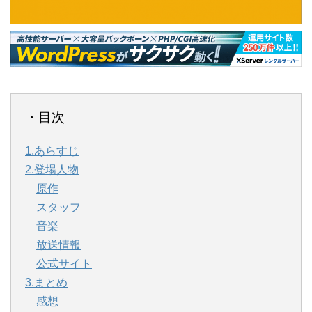
・目次
1.あらすじ
2.登場人物
原作
スタッフ
音楽
放送情報
公式サイト
3.まとめ
感想