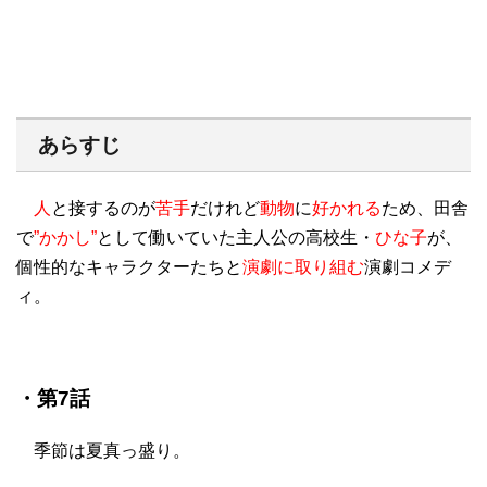
あらすじ
人
と接するのが
苦手
だけれど
動物
に
好かれる
ため、田舎
で
”かかし”
として働いていた主人公の高校生・
ひな子
が、
個性的なキャラクターたちと
演劇に取り組む
演劇コメデ
ィ。
・第7話
季節は夏真っ盛り。