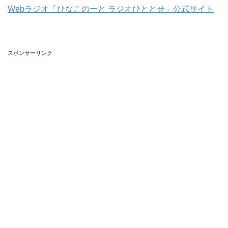
Webラジオ「ひなこのーと ラジオひととせ」公式サイト
スポンサーリンク