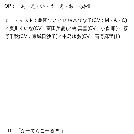
OP：「あ・え・い・う・え・お・あお!!」
アーティスト：劇団ひととせ 桜木ひな子(CV：M・A・O)
／夏川くいな(CV：富田美憂)／柊 真雪(CV：小倉 唯)／ 萩
野千秋(CV：東城日沙子)／中島ゆあ(CV：高野麻里佳)
ED：「かーてんこーる!!!!!」