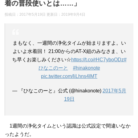
着の普段使いとは……」
投稿日：2017年5月19日 更新日：
2019年9月4日
まもなく、一週間の浄化タイムが始まりますよ。い
よいよ水着回！ 21:00からのAT-X組のみなさま、い
ち早くお楽しみください☆
https://t.co/rHC7yboODz
#
ひなこのーと
#hinakonote
pic.twitter.com/liLhns4IMT
— 『ひなこのーと』公式 (@hinakonote)
2017年5月
19日
1週間の浄化タイムという認識は公式設定で間違いなか
ったようだ。