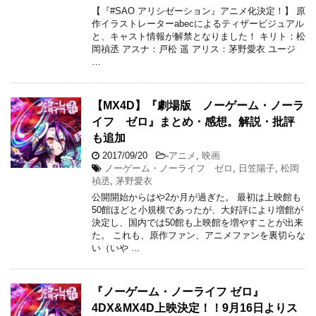
【『#SAO アリシゼーション』アニメ化決定！】 原
作イラストレーターabecによるティザービジュアル
と、キャスト情報が解禁となりました！ キリト：松
岡禎丞 アスナ：戸松 遥 アリス：茅野愛衣 ユージ
…
【MX4D】『劇場版 ノーゲーム・ノーラ
イフ ゼロ』まとめ・感想。解説・批評
も追加
2017/09/20
-
アニメ
,
映画
ノーゲーム・ノーライフ ゼロ
,
日笠陽子
,
松岡
禎丞
,
茅野愛衣
公開開始からはや2か月が過ぎた。 最初は上映館も
50館ほどと小規模であったが、大好評により増館が
決定し、国内では50館も上映館を増やすことが出来
た。 これも、原作ファン、アニメファンを裏切らな
い（いや …
『ノーゲーム・ノーライフ ゼロ』
4DX&MX4D上映決定！！9月16日よりス