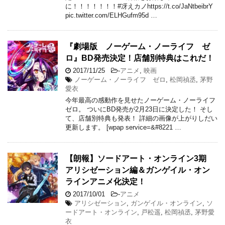
に！！！！！！！#冴えカノhttps://t.co/JaNtbeibrY
pic.twitter.com/ELHGufm95d …
『劇場版 ノーゲーム・ノーライフ ゼ
ロ』BD発売決定！店舗別特典はこれだ！
2017/11/25
-
アニメ
,
映画
ノーゲーム・ノーライフ ゼロ
,
松岡禎丞
,
茅野
愛衣
今年最高の感動作を見せたノーゲーム・ノーライフ
ゼロ。 ついにBD発売が2月23日に決定した！ そし
て、店舗別特典も発表！ 詳細の画像が上がりしだい
更新します。 [wpap service=&#8221 …
【朗報】ソードアート・オンライン3期
アリシゼーション編＆ガンゲイル・オン
ラインアニメ化決定！
2017/10/01
-
アニメ
アリシゼーション
,
ガンゲイル・オンライン
,
ソ
ードアート・オンライン
,
戸松遥
,
松岡禎丞
,
茅野愛
衣