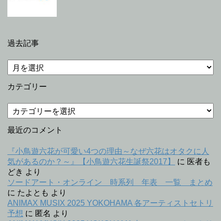
過去記事
過
去
記
カテゴリー
事
カ
テ
ゴ
最近のコメント
リ
ー
『小鳥遊六花が可愛い4つの理由～なぜ六花はオタクに人
気があるのか？～』【小鳥遊六花生誕祭2017】
に
医者も
どき
より
ソードアート・オンライン 時系列 年表 一覧 まとめ
に
たよとも
より
ANIMAX MUSIX 2025 YOKOHAMA 各アーティストセトリ
予想
に
匿名
より