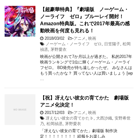
【超豪華特典】『劇場版 ノーゲーム・
ノーライフ ゼロ』ブルーレイ開封！
Amazon特典版。これで2017年最高の感
動映画を何度も見れる！
2018/03/02
-
アニメ
,
映画
ノーゲーム・ノーライフ ゼロ
,
日笠陽子
,
松岡
禎丞
,
茅野愛衣
映画が公開されて7か月以上が過ぎた。 私的2017年
映画ランキングで1位に輝くノーゲーム・ノーライ
フゼロ。 BD発売が待ち遠しかったぜ。 みなさんは
もう買ったかな？ 買ってない人は買いましょう [wp
…
【祝】冴えない彼女の育てかた 劇場版
アニメ化決定！
2017/12/03
-
アニメ
,
映画
冴えない彼女の育てかた♭
,
大西沙織
,
安野希世
乃
,
松岡禎丞
,
茅野愛衣
「冴えない彼女の育てかた」劇場版 制作決
定！！！！！！！！ 続報をお楽しみ