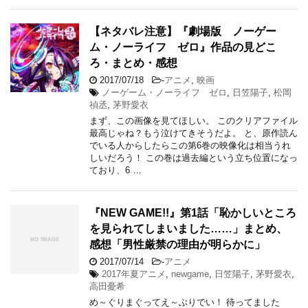
【ネタバレ注意】『劇場版 ノーゲー
ム・ノーライフ ゼロ』作品の見どこ
ろ・まとめ・感想
2017/07/18
-
アニメ
,
映画
ノーゲーム・ノーライフ ゼロ
,
日笠陽子
,
松岡
禎丞
,
茅野愛衣
まず、この画像を見てほしい。 このクリアファイル
最高じゃね？もう泣けてきそうだよ。 と、原作読ん
でいる人からしたらこの第6巻の映像化は相当うれ
しいだろう！ この巻は過去編という立ち位置になっ
ており、6 …
『NEW GAME!!』第1話「恥かしいところ
を見られてしまいました……」まとめ、
感想「男性厳禁の理由が明らかに」
2017/07/14
-
アニメ
2017年夏アニメ
,
newgame
,
日笠陽子
,
茅野愛衣
,
高田憂希
め～ぐりまぐってえ～ぶりでい！ 待ってました