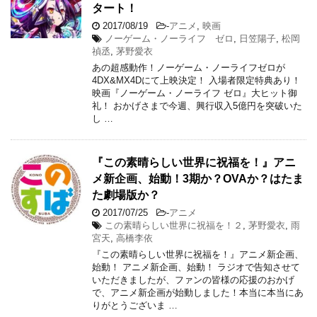
タート！
2017/08/19
-
アニメ
,
映画
ノーゲーム・ノーライフ ゼロ
,
日笠陽子
,
松岡
禎丞
,
茅野愛衣
あの超感動作！ノーゲーム・ノーライフゼロが
4DX&MX4Dにて上映決定！ 入場者限定特典あり！
映画『ノーゲーム・ノーライフ ゼロ』大ヒット御
礼！ おかげさまで今週、興行収入5億円を突破いた
し …
『この素晴らしい世界に祝福を！』アニ
メ新企画、始動！3期か？OVAか？はたま
た劇場版か？
2017/07/25
-
アニメ
この素晴らしい世界に祝福を！２
,
茅野愛衣
,
雨
宮天
,
高橋李依
『この素晴らしい世界に祝福を！』アニメ新企画、
始動！ アニメ新企画、始動！ ラジオで告知させて
いただきましたが、ファンの皆様の応援のおかげ
で、アニメ新企画が始動しました！本当に本当にあ
りがとうございま …