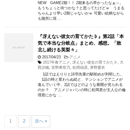
NEW GAME2期！！ 2期来るの早かったなぁ～。
もうちょっと待つかな？と思ってたけどｗ うまる
ちゃんより早い2期じゃないかｗ 可愛い絵柄ながら
も随所に現 …
『冴えない彼女の育てかた♭』第2話「本
気で本当な分岐点」まとめ、感想。「敗
北し続ける英梨々」
2017/04/23
-
アニメ
2017年春アニメ
,
冴えない彼女の育てかた♭
,
大
西沙織
,
安野希世乃
,
松岡禎丞
,
茅野愛衣
1話ではえりりと詩羽先輩の馴初めが判明した。
1話の時と変わらぬ絵と、テンションでアニメが
進んでいく中、2話ではどのような展開が見られる
のか？ アニメジャパンの時に松岡君が主人公の倫
理君にかな …
1
2
次へ »