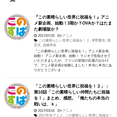
『この素晴らしい世界に祝福を！』アニ
メ新企画、始動！3期か？OVAか？はたま
た劇場版か？
2017/07/25
-
アニメ
この素晴らしい世界に祝福を！２
,
茅野愛衣
,
雨
宮天
,
高橋李依
『この素晴らしい世界に祝福を！』アニメ新企画、
始動！ アニメ新企画、始動！ ラジオで告知させて
いただきましたが、ファンの皆様の応援のおかげ
で、アニメ新企画が始動しました！本当に本当にあ
りがとうございま …
「この素晴らしい世界に祝福を！２」：
第10話「この素晴らしい仲間たちに祝福
を！」まとめ、感想。「俺たちの本当の
戦いは、ｋ」
2017/03/16
-
アニメ
2017年冬アニメ
,
この素晴らしい世界に祝福を！