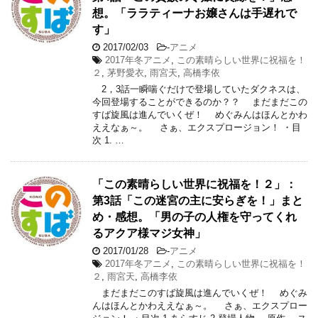
想。「ララティーナお嬢さんは手遅れで
す」
2017/02/03
-
アニメ
2017年冬アニメ
,
この素晴らしい世界に祝福を！
２
,
茅野愛衣
,
雨宮天
,
高橋李依
2，3話一瞬喘ぐだけで登場していたダクネスは、
今回登場することができるのか？？ まだまだこの
すば旋風は進んでいくぜ！ めぐみんはほんとかわ
ええなぁ～。 さぁ、エクスプロージョン！ ・目
次 1. …
「この素晴らしい世界に祝福を！２」：
第3話「この迷宮の主に安らぎを！」まと
め・感想。「男の子の人権を守ってくれ
るアクア様マジ女神」
2017/01/28
-
アニメ
2017年冬アニメ
,
この素晴らしい世界に祝福を！
２
,
雨宮天
,
高橋李依
まだまだこのすば旋風は進んでいくぜ！ めぐみ
んはほんとかわええなぁ～。 さぁ、エクスプロー