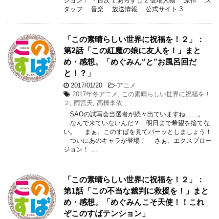
ジョン！ ・目次 1.あらすじ 2.登場人物 原作 ス
タッフ 音楽 放送情報 公式サイト 3. …
「この素晴らしい世界に祝福を！２」：
第2話「この紅魔の娘に友人を！」まと
め・感想。「めぐみん“と”お風呂回だ
と！？」
2017/01/20
-
アニメ
2017年冬アニメ
,
この素晴らしい世界に祝福を！
２
,
雨宮天
,
高橋李依
SAOの試写会当選者が続々出ていますね……。
なんで来ていないんだ？ 明日まで希望を捨てな
い。 まぁ、このすばを見てパーッとしましょう！
ついにあのキャラが登場！ さぁ、エクスプロー
ジョン！ …
「この素晴らしい世界に祝福を！２」：
第1話「この不当な裁判に救援を！」まと
め・感想。「めぐみんこそ天使！！これ
ぞこのすばテンション」