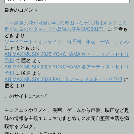
テ
ゴ
最近のコメント
リ
ー
『小鳥遊六花が可愛い4つの理由～なぜ六花はオタクに人
気があるのか？～』【小鳥遊六花生誕祭2017】
に
医者も
どき
より
ソードアート・オンライン 時系列 年表 一覧 まとめ
に
たよとも
より
ANIMAX MUSIX 2025 YOKOHAMA 各アーティストセトリ
予想
に
匿名
より
ANIMAX MUSIX 2025 YOKOHAMA 各アーティストセトリ
予想
に
匿名
より
ANIMAX MUSIX 2024 FALL 各アーティストセトリ予想
に
匿名
より
このサイトについて
主にアニメやラノベ、漫画、ゲームから声優、映画など趣
味の情報を主観１００％でまとめて２次元自堕落生活を満
喫するブログ。