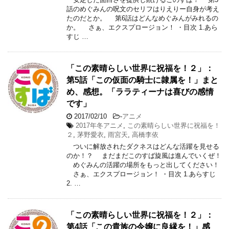
話のめぐみんの呪文のセリフはりえりー自身が考え
たのだとか。 第6話はどんなめぐみんがみれるの
か。 さぁ、エクスプロージョン！ ・目次 1.あら
すじ …
「この素晴らしい世界に祝福を！２」：
第5話「この仮面の騎士に隷属を！」まと
め、感想。「ララティーナは喜びの感情
です」
2017/02/10
-
アニメ
2017年冬アニメ
,
この素晴らしい世界に祝福を！
２
,
茅野愛衣
,
雨宮天
,
高橋李依
ついに解放されたダクネスはどんな活躍を見せる
のか！？ まだまだこのすば旋風は進んでいくぜ！
めぐみんの活躍の場所をもっと出してください！
さぁ、エクスプロージョン！ ・目次 1.あらすじ
2. …
「この素晴らしい世界に祝福を！２」：
第4話「この貴族の令嬢に良縁を！」感