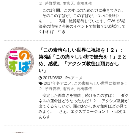
２
,
茅野愛衣
,
雨宮天
,
高橋李依
この1年間、このすばのためだけに生きてきた。
そのこのすばが、このすばが、ついに最終回
を……。 3期、絶賛期待しています。OVAで3期
決定の情報？今後のイベントで情報？3期決定して
くれれば、生き …
「この素晴らしい世界に祝福を！２」：
第8話「この痛々しい街で観光を！」まと
め、感想。「アクシズ教徒は頭おかし
い」
2017/03/02
-
アニメ
2017年冬アニメ
,
この素晴らしい世界に祝福を！
２
,
茅野愛衣
,
雨宮天
,
高橋李依
安定した面白さを提供し続けるこのすば！ ダク
ネスの運命はどうなったんだ！？ アクシズ教徒が
出てくるらしいが、頭のおかしさが如何ほどか見て
みよう。 さぁ、エクスプロージョン！ ・目次 1.
あらす …