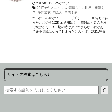
2017/01/12
-
アニメ
2017年冬アニメ
,
この素晴らしい世界に祝福を！
２
,
茅野愛衣
,
雨宮天
,
高橋李依
ついにこの時がｷﾀ━━━━(ﾟ∀ﾟ)━━━━!! 待ちに待
った、このすば2期放送開始！！ 毎週めぐみんを愛
で続けるぞ！！ 1期の時はクソつまらない訳があっ
て途中参戦になってしまったこのすば、2期は完璧
…
サイト内検索はこちら↓
検索