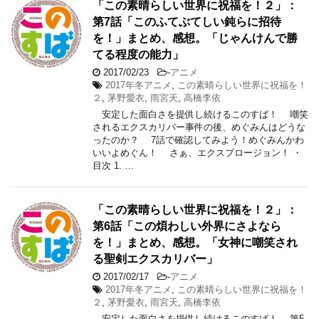
「この素晴らしい世界に祝福を！２」：
第7話「このふてぶてしい鈍らに招待
を！」まとめ、感想。「じゃんけんで勝
てる程度の能力」
2017/02/23
-
アニメ
2017年冬アニメ
,
この素晴らしい世界に祝福を！
２
,
茅野愛衣
,
雨宮天
,
高橋李依
安定した面白さを提供し続けるこのすば！ 嘲笑
されるエクスカリバー事件の後、めぐみんはどうな
ったのか？ 7話で確認してみよう！めぐみんかわ
いいよめぐん！ さぁ、エクスプロージョン！ ・
目次 1. …
「この素晴らしい世界に祝福を！２」：
第6話「この煩わしい外界にさよなら
を！」まとめ、感想。「女神に嘲笑され
る聖剣エクスカリバー」
2017/02/17
-
アニメ
2017年冬アニメ
,
この素晴らしい世界に祝福を！
２
,
茅野愛衣
,
雨宮天
,
高橋李依
安定した面白さを提供し続けるこのすば！ 第5