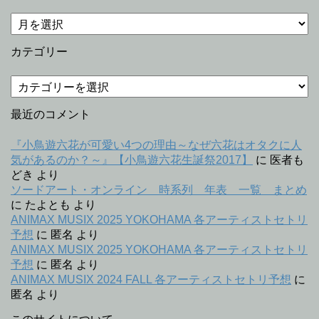
過
去
記
カテゴリー
事
カ
テ
ゴ
最近のコメント
リ
ー
『小鳥遊六花が可愛い4つの理由～なぜ六花はオタクに人
気があるのか？～』【小鳥遊六花生誕祭2017】
に
医者も
どき
より
ソードアート・オンライン 時系列 年表 一覧 まとめ
に
たよとも
より
ANIMAX MUSIX 2025 YOKOHAMA 各アーティストセトリ
予想
に
匿名
より
ANIMAX MUSIX 2025 YOKOHAMA 各アーティストセトリ
予想
に
匿名
より
ANIMAX MUSIX 2024 FALL 各アーティストセトリ予想
に
匿名
より