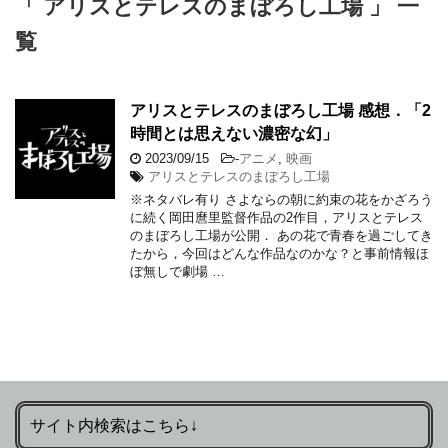
「 アリスとテレスのまぼろし工場 」 一
覧
アリスとテレスのまぼろし工場 感想．「2
時間とは思えない濃密な幻」
2023/09/15
-
アニメ
,
映画
アリスとテレスのまぼろし工場
※ネタバレ有り さよならの朝に約束の花をかざろう
に続く岡田麿里監督作品の2作目，アリスとテレス
のまぼろし工場が公開． あの花で青春を過ごしてき
たから，今回はどんな作品なのかな？と事前情報ほ
ぼ無しで劇場 …
サイト内検索はこちら↓