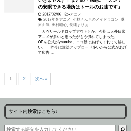
いきません）」まとめ・感想。「カンナ
の安眠できる場所はトールのお膝です」
2017/02/06
-
アニメ
2017年冬アニメ
,
小林さんちのメイドラゴン
,
桑
原由気
,
田村睦心
,
長縄まりあ
カヴリールドロップアウトとか、今期は人外日常
アニメが多いと思ったがもう慣れてしまった。
OPを公式がyoutube、ニコ動であげてくれてて嬉し
い。 昨今は違法アップロード多いから公式があげ
て広告 …
1
2
次へ »
サイト内検索はこちら↓
検索