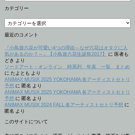
去
記
カテゴリー
事
カ
テ
ゴ
最近のコメント
リ
ー
『小鳥遊六花が可愛い4つの理由～なぜ六花はオタクに人
気があるのか？～』【小鳥遊六花生誕祭2017】
に
医者も
どき
より
ソードアート・オンライン 時系列 年表 一覧 まとめ
に
たよとも
より
ANIMAX MUSIX 2025 YOKOHAMA 各アーティストセトリ
予想
に
匿名
より
ANIMAX MUSIX 2025 YOKOHAMA 各アーティストセトリ
予想
に
匿名
より
ANIMAX MUSIX 2024 FALL 各アーティストセトリ予想
に
匿名
より
このサイトについて