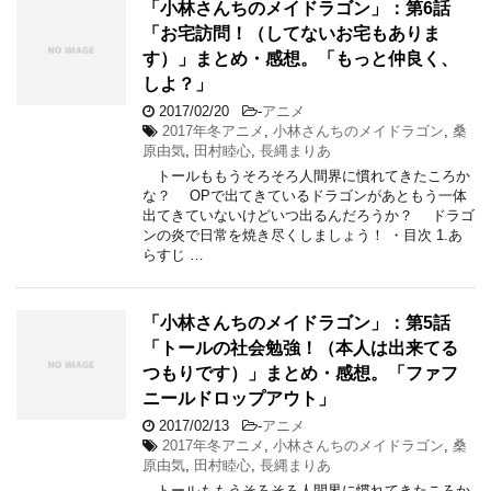
「小林さんちのメイドラゴン」：第6話
「お宅訪問！（してないお宅もありま
す）」まとめ・感想。「もっと仲良く、
しよ？」
2017/02/20
-
アニメ
2017年冬アニメ
,
小林さんちのメイドラゴン
,
桑
原由気
,
田村睦心
,
長縄まりあ
トールももうそろそろ人間界に慣れてきたころか
な？ OPで出てきているドラゴンがあともう一体
出てきていないけどいつ出るんだろうか？ ドラゴ
ンの炎で日常を焼き尽くしましょう！ ・目次 1.あ
らすじ …
「小林さんちのメイドラゴン」：第5話
「トールの社会勉強！（本人は出来てる
つもりです）」まとめ・感想。「ファフ
ニールドロップアウト」
2017/02/13
-
アニメ
2017年冬アニメ
,
小林さんちのメイドラゴン
,
桑
原由気
,
田村睦心
,
長縄まりあ
トールももうそろそろ人間界に慣れてきたころか