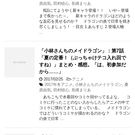
原由気
,
田村睦心
,
長縄まりあ
8話にてようやく新キャラ登場！！ いや～登場
まで長かった～。 新キャラのドラゴンはどのよう
な反応を見せるのか？ ドラゴンの炎で日常を焼き
尽くしましょう！ ・目次 1.あらすじ 2.登場人物
…
「小林さんちのメイドラゴン」：第7話
「夏の定番！（ぶっちゃけテコ入れ回で
すね）」まとめ・感想。「は、初参加だ
から……」
2017/02/25
-
アニメ
2017年冬アニメ
,
小林さんちのメイドラゴン
,
桑
原由気
,
田村睦心
,
長縄まりあ
あちこちで水着回やコミケ回やってるよな。 コ
ミケに行ったことのない人からしたらアニメの中で
コミケに慣れてきてしまっている。 メイドラゴン
ではどういうコミケが描かれるのかな？ ドラゴン
の炎で日常 …