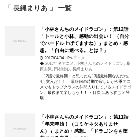
「 長縄まりあ 」 一覧
「小林さんちのメイドラゴン」：第12話
「トールと小林、感動の出会い！ （自分
でハードル上げてますね）」まとめ・感
想。「自由に選べる。とは？」
2017/04/04
-
アニメ
2017年冬アニメ
,
小林さんちのメイドラゴン
,
桑
原由気
,
田村睦心
,
長縄まりあ
12話で最終回！と思ったら13話最終回なんだね。
4月突入だ！！ 最終回の時期で寂しいが今季アニ
メでもトップクラスの仲間入りしているメイドラゴ
ン、最後まで楽しもう！！ ・目次 1.あらすじ 2.登
場 …
「小林さんちのメイドラゴン」：第11話
「年末年始！（コミケネタありませ
ん）」まとめ・感想。「ドラゴンをも堕