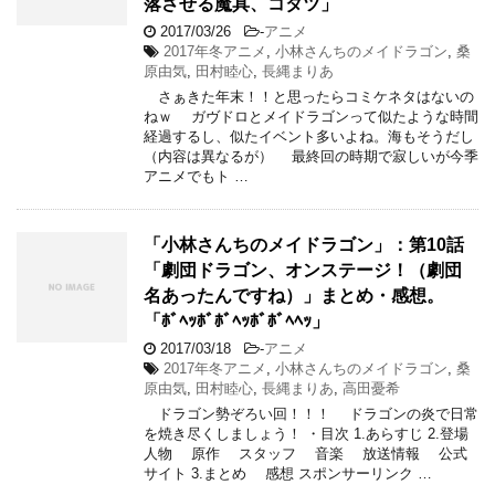
落させる魔具、コタツ」
2017/03/26
-
アニメ
2017年冬アニメ
,
小林さんちのメイドラゴン
,
桑
原由気
,
田村睦心
,
長縄まりあ
さぁきた年末！！と思ったらコミケネタはないの
ねｗ ガヴドロとメイドラゴンって似たような時間
経過するし、似たイベント多いよね。海もそうだし
（内容は異なるが） 最終回の時期で寂しいが今季
アニメでもト …
「小林さんちのメイドラゴン」：第10話
「劇団ドラゴン、オンステージ！（劇団
名あったんですね）」まとめ・感想。
「ﾎﾞﾍｯﾎﾞﾎﾞﾍｯﾎﾞﾎﾞﾍﾍｯ」
2017/03/18
-
アニメ
2017年冬アニメ
,
小林さんちのメイドラゴン
,
桑
原由気
,
田村睦心
,
長縄まりあ
,
高田憂希
ドラゴン勢ぞろい回！！！ ドラゴンの炎で日常
を焼き尽くしましょう！ ・目次 1.あらすじ 2.登場
人物 原作 スタッフ 音楽 放送情報 公式
サイト 3.まとめ 感想 スポンサーリンク …