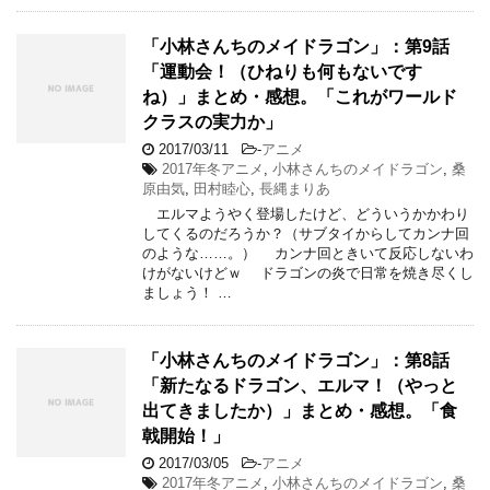
「小林さんちのメイドラゴン」：第9話
「運動会！（ひねりも何もないです
ね）」まとめ・感想。「これがワールド
クラスの実力か」
2017/03/11
-
アニメ
2017年冬アニメ
,
小林さんちのメイドラゴン
,
桑
原由気
,
田村睦心
,
長縄まりあ
エルマようやく登場したけど、どういうかかわり
してくるのだろうか？（サブタイからしてカンナ回
のような……。） カンナ回ときいて反応しないわ
けがないけどｗ ドラゴンの炎で日常を焼き尽くし
ましょう！ …
「小林さんちのメイドラゴン」：第8話
「新たなるドラゴン、エルマ！（やっと
出てきましたか）」まとめ・感想。「食
戟開始！」
2017/03/05
-
アニメ
2017年冬アニメ
,
小林さんちのメイドラゴン
,
桑