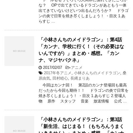
な？ OPで出てきているドラゴンがあともう一体
出てきていないけどいつ出るんだろうか？ ドラゴ
ンの炎で日常を焼き尽くしましょう！ ・目次 1.あ
らすじ …
「小林さんちのメイドラゴン」：第4話
「カンナ、学校に行く！（その必要はな
いんですが）」まとめ・感想。「カン
ナ、マジヤバクネ」
2017/02/07
-
アニメ
2017年冬アニメ
,
小林さんちのメイドラゴン
,
桑
原由気
,
田村睦心
,
長縄まりあ
今回はカンナ回！ 第2話のカンナ登場回も最高
だったから今回も期待！！ ドラゴンの炎で日常を
焼き尽くしましょう！ ・目次 1.あらすじ 2.登場人
物 原作 スタッフ 音楽 放送情報 公式 …
「小林さんちのメイドラゴン」：第3話
「新生活、はじまる！（もちろんうまく