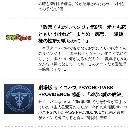
の時も3週目で短編小説が配布されたため，今回も
その予想で2回 …
「政宗くんのリベンジ」第9話「愛とも恋
ともいうけれど」まとめ・感想。「愛姫
様の性癖が明らかに！」
今季アニメの中でもかなりお気に入りの政宗くん
のリベンジ！！ 寧子様どうなったかすごく気にな
ります。腹の中に何があるんだろ？ 愛姫様も反応
がかなり気になるわ。でも、このアニメだと愛姫様
一筋縄じゃな …
劇場版 サイコパス PSYCHO-PASS
PROVIDENCE 感想．「3期の謎の解決」
サイコパスもついに10周年 3期でなぜか朱が捕まっ
ていたり主人公変更だったが，今作の劇場版 サイコ
パス PSYCHO-PASS PROVIDENCEでは朱と絞噛
がメインで出てくると喜んで劇場に突撃！ …