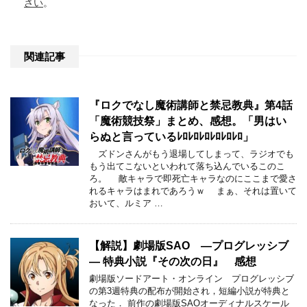
さい
。
関連記事
『ロクでなし魔術講師と禁忌教典』第4話
「魔術競技祭」まとめ、感想。「男はい
らぬと言っているﾚﾛﾚﾛﾚﾛﾚﾛﾚﾛﾚﾛ」
ズドンさんがもう退場してしまって、ラジオでも
もう出てこないといわれて落ち込んでいるこのこ
ろ。 敵キャラで即死亡キャラなのにここまで愛さ
れるキャラはまれであろうｗ まぁ、それは置いて
おいて、ルミア …
【解説】劇場版SAO ―プログレッシブ
― 特典小説『その次の日』 感想
劇場版ソードアート・オンライン プログレッシブ
の第3週特典の配布が開始され，短編小説が特典と
なった． 前作の劇場版SAOオーディナルスケール