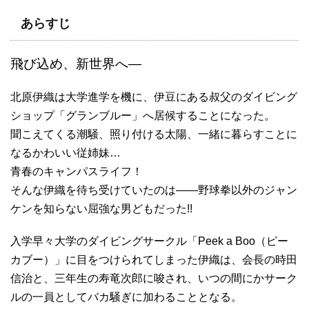
あらすじ
飛び込め、新世界へ―
北原伊織は大学進学を機に、伊豆にある叔父のダイビング
ショップ「グランブルー」へ居候することになった。
聞こえてくる潮騒、照り付ける太陽、一緒に暮らすことに
なるかわいい従姉妹…
青春のキャンパスライフ！
そんな伊織を待ち受けていたのは――野球拳以外のジャン
ケンを知らない屈強な男どもだった!!
入学早々大学のダイビングサークル「Peek a Boo（ピー
カブー）」に目をつけられてしまった伊織は、会長の時田
信治と、三年生の寿竜次郎に唆され、いつの間にかサーク
ルの一員としてバカ騒ぎに加わることとなる。