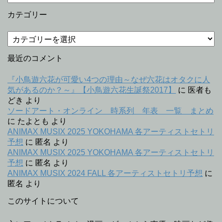
去
記
カテゴリー
事
カ
テ
ゴ
最近のコメント
リ
ー
『小鳥遊六花が可愛い4つの理由～なぜ六花はオタクに人
気があるのか？～』【小鳥遊六花生誕祭2017】
に
医者も
どき
より
ソードアート・オンライン 時系列 年表 一覧 まとめ
に
たよとも
より
ANIMAX MUSIX 2025 YOKOHAMA 各アーティストセトリ
予想
に
匿名
より
ANIMAX MUSIX 2025 YOKOHAMA 各アーティストセトリ
予想
に
匿名
より
ANIMAX MUSIX 2024 FALL 各アーティストセトリ予想
に
匿名
より
このサイトについて