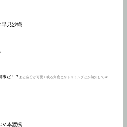
.早見沙織
。
何事だ！？
あと自分が可愛く映る角度とかトリミングとか熟知してや
V.本渡楓