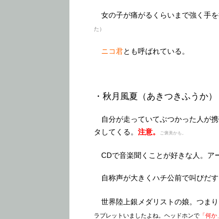
女の子が痛がるくらいまで強く手を
た）
ニコ君
とも呼ばれている。
・秋月風夏（あきつきふうか） C
自分が走っていてぶつかった人が携
タしてくる。
注意。
ご褒美かも。
CDで音楽聞くことが好きな人。ア
自称声が大きくハチ公前で叫びだす
世界陸上銀メダリストの娘。つまり
ラブレットいましたよね。ヘッドホンで
「何か