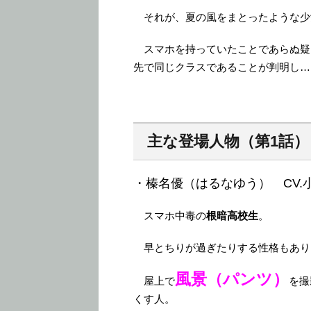
それが、夏の風をまとったような少
スマホを持っていたことであらぬ疑
先で同じクラスであることが判明し…
主な登場人物（第1話）
・榛名優（はるなゆう） CV.
スマホ中毒の
根暗高校生
。
早とちりが過ぎたりする性格もあり
風景（パンツ）
屋上で
を撮
くす人。