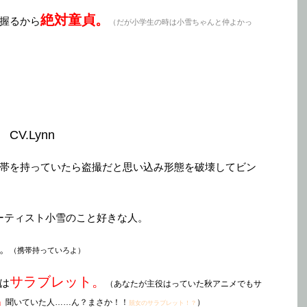
絶対童貞。
握るから
（だが小学生の時は小雪ちゃんと仲よかっ
V.Lynn
帯を持っていたら盗撮だと思い込み形態を破壊してビン
ーティスト小雪のこと好きな人。
。
（携帯持っていろよ）
サラブレット。
は
（あなたが主役はっていた秋アニメでもサ
」
聞いていた人……ん？まさか！！
）
競女のサラブレット！？