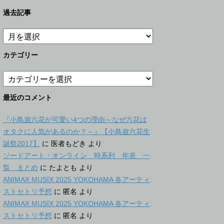
過去記事
過
去
記
カテゴリー
事
カ
テ
ゴ
最近のコメント
リ
ー
『小鳥遊六花が可愛い4つの理由～なぜ六花は
オタクに人気があるのか？～』【小鳥遊六花生
誕祭2017】
に
医者もどき
より
ソードアート・オンライン 時系列 年表 一
覧 まとめ
に
たよとも
より
ANIMAX MUSIX 2025 YOKOHAMA 各アーティ
ストセトリ予想
に
匿名
より
ANIMAX MUSIX 2025 YOKOHAMA 各アーティ
ストセトリ予想
に
匿名
より