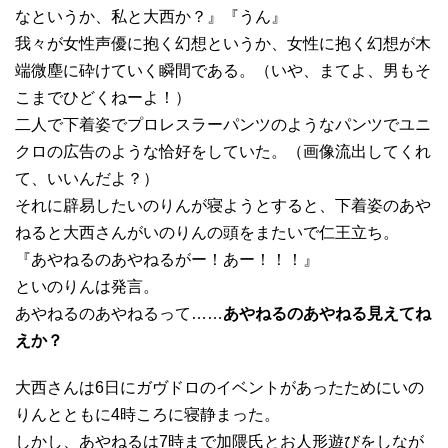
なというか、私と大西か？』『うん』
我々が女性声優に抱く幻想というか、女性に抱く幻想が木
端微塵に砕けていく瞬間である。（いや、まてよ、男もそ
こまでひどくねーよ！）
二人で下着姿でプロレスラーパンツのようなパンツでユニ
クロの広告のような恰好をしていた。（画像流出してくれ
て、いいんだよ？）
それに辟易したいのりんが寝ようとすると、下着姿のあや
ねると大西さんがいのりんの頭をまたいで仁王立ち。
『あやねるのあやねるがー！あー！！！』
といのりんは発言。
あやねるのあやねるって……
あやねるのあやねる見えてね
えか？
大西さんは6日にガヴドロのイベントがあったためにいの
りんとともに4時ころに寝静まった。
しかし、あやねるは7時まで加隈氏とお人形遊びをしなが