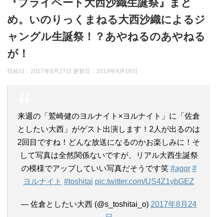
『プライベート大西沙織生誕祭』まと
め。いのりっくまねる大西沙織によるジ
ャングル生誕祭！？あやねるのあやねる
が！
投稿日：2017年8月27日 更新日：
2019年4月16日
来週の「鷲崎健のヨルナイト×ヨルナイト」に「佐倉
としたい大西」がゲスト出演します！2人が出るのは
2回目ですね！どんな放送になるのかお楽しみに！そ
して写真は全然関係ないですが、リアル大西生誕祭
の模様でアップしていい写真だそうです笑
#agqr
#
ヨルナイト
#toshitai
pic.twitter.com/US4Z1ybGEZ
— 佐倉としたい大西 (@s_toshitai_o)
2017年8月24