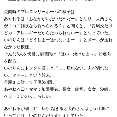
焼肉時のプレロンリーホームの様子は
あやねるは『おなかがいたいだめだー』となり、大西さん
が『カニ雑炊なら食べられる？』と聞くと、『胃腸炎だけ
どカニアレルギーだからたべられないー』となっていた。
いのりんは『どうしよー送れないよー！』とメールが送れ
なかった模様。
そんな3人を傍目に加隈氏は『はい、焼けたよ～』と焼肉
を配る。
いのりんにトングを渡すと『……切れない。肉が切れな
い。ママ～』という始末。
母親１に対して子供3の図。
あやねる曰くママ：加隈亜衣。長女：綾音。次女：沙織。
ペット：いのり。らしい。
あやねるが朝（14：00）起きると大西さんはもう仕事に
行っており、いのりんがうずうずしていた。