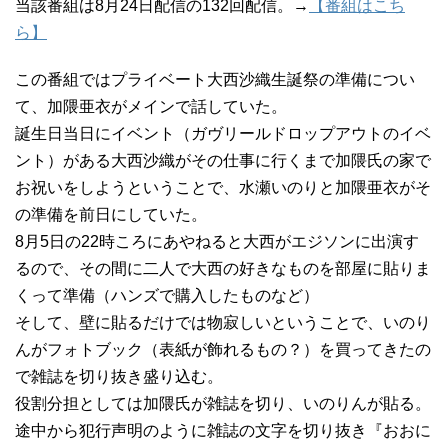
当該番組は8月24日配信の132回配信。→
【番組はこち
ら】
この番組ではプライベート大西沙織生誕祭の準備につい
て、加隈亜衣がメインで話していた。
誕生日当日にイベント（ガヴリールドロップアウトのイベ
ント）がある大西沙織がその仕事に行くまで加隈氏の家で
お祝いをしようということで、水瀬いのりと加隈亜衣がそ
の準備を前日にしていた。
8月5日の22時ころにあやねると大西がエジソンに出演す
るので、その間に二人で大西の好きなものを部屋に貼りま
くって準備（ハンズで購入したものなど）
そして、壁に貼るだけでは物寂しいということで、いのり
んがフォトブック（表紙が飾れるもの？）を買ってきたの
で雑誌を切り抜き盛り込む。
役割分担としては加隈氏が雑誌を切り、いのりんが貼る。
途中から犯行声明のように雑誌の文字を切り抜き『おおに