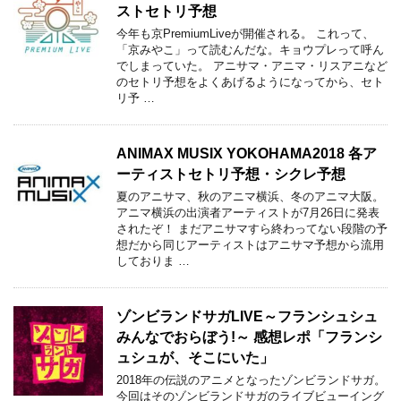
ストセトリ予想
今年も京PremiumLiveが開催される。 これって、
「京みやこ」って読むんだな。キョウプレって呼ん
でしまっていた。 アニサマ・アニマ・リスアニなど
のセトリ予想をよくあげるようになってから、セト
リ予 …
ANIMAX MUSIX YOKOHAMA2018 各ア
ーティストセトリ予想・シクレ予想
夏のアニサマ、秋のアニマ横浜、冬のアニマ大阪。
アニマ横浜の出演者アーティストが7月26日に発表
されたぞ！ まだアニサマすら終わってない段階の予
想だから同じアーティストはアニサマ予想から流用
しておりま …
ゾンビランドサガLIVE～フランシュシュ
みんなでおらぼう!～ 感想レポ「フランシ
ュシュが、そこにいた」
2018年の伝説のアニメとなったゾンビランドサガ。
今回はそのゾンビランドサガのライブビューイング