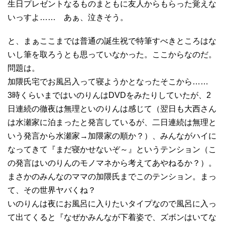
生日プレゼントなるものまともに友人からもらった覚えな
いっすよ…… あぁ、泣きそう。
と、まぁここまでは普通の誕生祝で特筆すべきところはな
いし筆を取ろうとも思っていなかった。ここからなのだ。
問題は。
加隈氏宅でお風呂入って寝ようかとなったそこから……
3時くらいまではいのりんはDVDをみたりしていたが、2
日連続の徹夜は無理といのりんは感じて（翌日も大西さん
は水瀬家に泊まったと発言しているが、二日連続は無理と
いう発言から水瀬家→加隈家の順か？）、みんながハイに
なってきて『まだ寝かせないぞ～』というテンション（こ
の発言はいのりんのモノマネから考えてあやねるか？）。
まさかのみんなのママの加隈氏までこのテンション。まっ
て、その世界ヤバくね？
いのりんは夜にお風呂に入りたいタイプなので風呂に入っ
て出てくると『なぜかみんなが下着姿で、ズボンはいてな