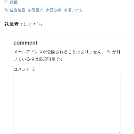
-
声優
-
佐倉綾音
,
加隈亜衣
,
大西沙織
,
水瀬いのり
執筆者：
にじだら
comment
メールアドレスが公開されることはありません。
※
が付
いている欄は必須項目です
コメント
※