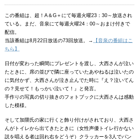
この番組は、超！A＆G＋にて毎週火曜23：30～放送され
ている。まだ、音泉にて毎週火曜24：00～おまけ付きで
配信。
当該番組は8月22日放送の73回放送。→
【音泉の番組はこ
ちら】
日付が変わった瞬間にプレゼントを渡し、大西さんが泣い
たときに、席の並びで隣に座っていたあやねるは泣いたの
に気付かず、大西さんが泣き止んでた時に『え？泣いてん
の？見せて！もっかい泣いて！』と発言。
手作りの写真の切り抜きのフォトブックに大西さんは感動
した模様。
そして加隈氏の家に行くと飾り付けがされており、大西さ
んがトイレから出てきたときに（女性声優トイレ行かない
説を唱える者は回れ右をどうぞ）クラッカーを3人でパン