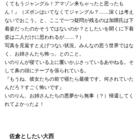
くてもうジャングル！アマゾン来ちゃったと思ったも
ん！』（ズボンはいてなくてジャングル？……深くは考え
ないでおこう。と、ここで一つ疑問が残るのは加隈氏は下
着姿だったのかそうではないのか？としたいを聞くに下着
姿は二人だけに思われるが……？）
写真を見返すとえげつない状況。みんなの思う世界ではな
く、お姉さんたち怖っ。とのこと。
いのりんが寝ている上に覆いかぶさっているあやねる。そ
して鼻の頭にテープを張られている。
『もうね、彼女たちの前で寝たら最後です。何されていた
んだろ？すごく怖いです』
いのりん、お姉さんたちの悪夢から無事（？）帰還してく
れてよかったよ！
佐倉としたい大西