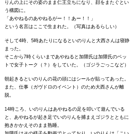
りんの上にその姿のまま仁王立ちになり、顔をまたぐとい
う構図に。
「あやねるのあやねるがー！！あー！！」
という名言はここで生まれた。（写真はあるらしい）
そして4時、5時あたりになるといのりんと大西さんは寝静
まった。
そこから7時くらいまであやねると加隈氏は加隈氏のベッ
トで女子トーク（？）をしていた。（ゴジラごっこなど）
朝起きるといのりんの花の頭にはシールが貼ってあった。
また、仕事（ガヴドロのイベント）のため大西さんが離
脱。
14時ころ、いのりんはあやねるの足を叩いて遊んでいる
と、あやねるが起き足でいのりんを捕まえゴジラとともに
抱きかかえそのまま熟睡。
加隈氏はその様子を動画でとっており、いのりんは「こい