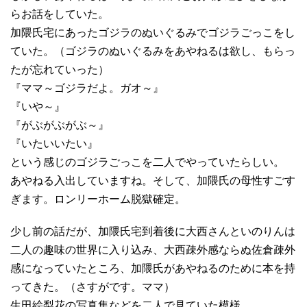
らお話をしていた。
加隈氏宅にあったゴジラのぬいぐるみでゴジラごっこをし
ていた。（ゴジラのぬいぐるみをあやねるは欲し、もらっ
たが忘れていった）
『ママ～ゴジラだよ。ガオ～』
『いや～』
『がぶがぶがぶ～』
『いたいいたい』
という感じのゴジラごっこを二人でやっていたらしい。
あやねる入出していますね。そして、加隈氏の母性すごす
ぎます。ロンリーホーム脱獄確定。
少し前の話だが、加隈氏宅到着後に大西さんといのりんは
二人の趣味の世界に入り込み、大西疎外感ならぬ佐倉疎外
感になっていたところ、加隈氏があやねるのために本を持
ってきた。（さすがです。ママ）
生田絵梨花の写真集などを二人で見ていた模様。