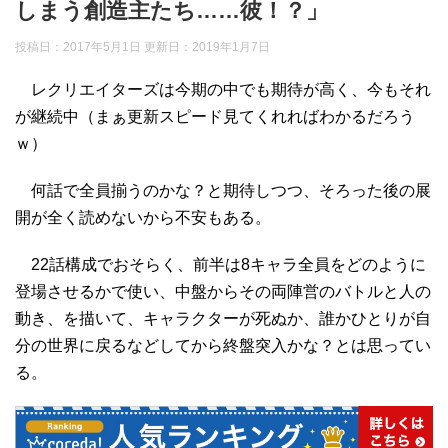
しまう創造主たち……彼！？」
投稿日：2017年5月1日 更新日：
2019年1月7日
レクリエイターズは今期の中でも期待が高く、今もそれ
が継続中（まぁ更新スピード見てくれればわかるだろう
ｗ）
何話で全員揃うのかな？と期待しつつ、そろった後の展
開が全く読めないから不安もある。
22話構成でおそらく、前半は8キャラ全員をどのように
登場させるかで使い、中盤からその両陣営のバトルと人の
動き、を描いて、キャラクターが死ぬか、誰かひとりが自
分の世界に戻るなどしてから終盤突入かな？とは思ってい
る。