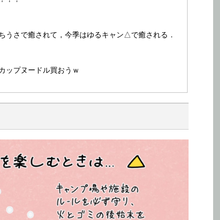
ちうさで癒されて，今季はゆるキャン△で癒される．
カップヌードル買おうｗ