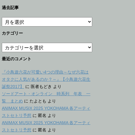
過去記事
過
去
記
カテゴリー
事
カ
テ
ゴ
最近のコメント
リ
ー
『小鳥遊六花が可愛い4つの理由～なぜ六花は
オタクに人気があるのか？～』【小鳥遊六花生
誕祭2017】
に
医者もどき
より
ソードアート・オンライン 時系列 年表 一
覧 まとめ
に
たよとも
より
ANIMAX MUSIX 2025 YOKOHAMA 各アーティ
ストセトリ予想
に
匿名
より
ANIMAX MUSIX 2025 YOKOHAMA 各アーティ
ストセトリ予想
に
匿名
より