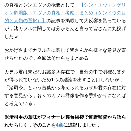
の真相とシンエヴァの概要として，
【シン・エヴァンゲリ
オン劇場版 エヴァの真相・考察・まとめ（ゲンドウの目
的と人類の選択）】
の記事を掲載して大反響を貰っている
が，渚カヲルに関しては分からんと言って皆さんに丸投げ
したｗ
おかげさまでカヲル君に関して皆さんから様々な意見が寄
せられたので，今回はそれらをまとめる．
カヲル君は未だなお謎多き存在で，自分の中で明確な答え
が得られていないため1つの結論を出すことはしないが，
「渚司令」という言葉から考えられるカヲル君の存在に対
する意見から，各々のカヲル君像を作る手掛かりになれば
と考えている．
※渚司令の意味がフィナーレ舞台挨拶で庵野監督から語ら
れたらしく，そのことを
4章
に追記しました．