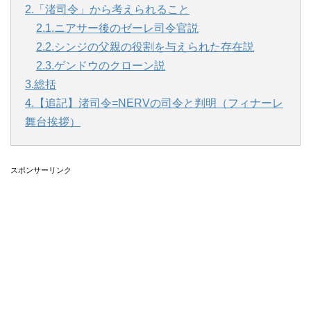
2.「渚司令」から考えられること
2.1.ニアサー後のゼーレ司令官説
2.2.シンジの父親の役割を与えられた存在説
2.3.ゲンドウのクローン説
3.総括
4.【追記】渚司令=NERVの司令と判明（フィナーレ
舞台挨拶）
スポンサーリンク