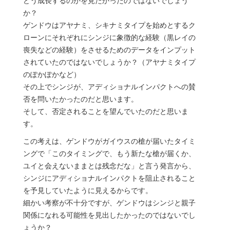
どう成長するのかを見たかったのではないでしょう
か？
ゲンドウはアヤナミ、シキナミタイプを始めとするク
ローンにそれぞれにシンジに象徴的な経験（黒レイの
喪失などの経験）をさせるためのデータをインプット
されていたのではないでしょうか？（アヤナミタイプ
のぽかぽかなど）
その上でシンジが、アディショナルインパクトへの賛
否を問いたかったのだと思います。
そして、否定されることを望んでいたのだと思いま
す。
この考えは、ゲンドウがガイウスの槍が届いたタイミ
ングで「このタイミングで、もう新たな槍が届くか、
ユイと会えないままとは残念だな」と言う発言から、
シンジにアディショナルインパクトを阻止されること
を予見していたように見えるからです。
細かい考察が不十分ですが、ゲンドウはシンジと親子
関係になれる可能性を見出したかったのではないでし
ょうか？