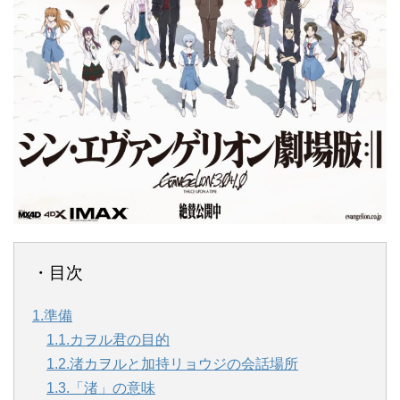
・目次
1.準備
1.1.カヲル君の目的
1.2.渚カヲルと加持リョウジの会話場所
1.3.「渚」の意味