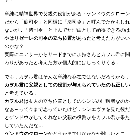
単純に精神世界で父親の役割がある・ゲンドウのクローン
だから「碇司令」と同様に「渚司令」と呼んでたかもしれ
ないが，「渚司令」と呼んでた理由として納得できるのは
やはり
ゼーレの司令の立ち位置があった
と考えた方がいい
のかな？
実際にニアサーからサードまでに加持さんとカヲル君に関
わりがあったと考えた方が個人的にはしっくりくる．
でも，カヲル君はそんな単純な存在ではないだろうから，
カヲル君に父親としての役割が与えられていたのも正しい
と考えている．
カヲル君は友人の立ち位置としてのシンジの理解者なのか
なぁ～って今まで思っていたけど，シンエヴァを見た後だ
とゲンドウがしてくれない父親の役割がをカヲル君が果た
していたんだな…
ゲンドウのクローン
かどうかまではなかなか難しいとこ