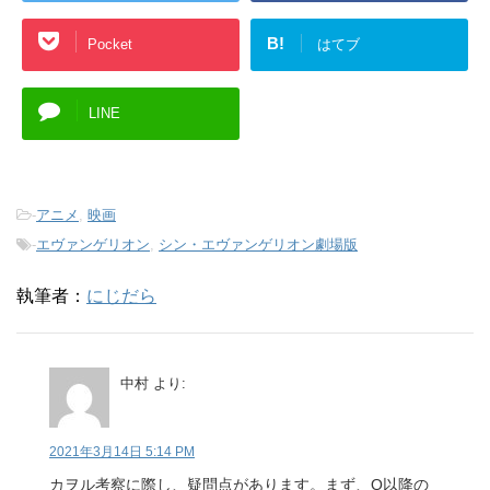
B!
Pocket
はてブ
LINE
-
アニメ
,
映画
-
エヴァンゲリオン
,
シン・エヴァンゲリオン劇場版
執筆者：
にじだら
中村
より:
2021年3月14日 5:14 PM
カヲル考察に際し、疑問点があります。まず、Q以降の