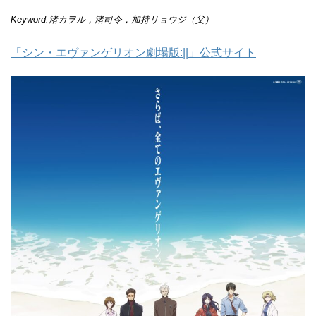
Keyword:渚カヲル，渚司令，加持リョウジ（父）
「シン・エヴァンゲリオン劇場版:||」公式サイト