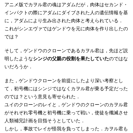
アニメ版でカヲル君の魂はアダムだが，肉体はセカンド・
インパクトの際にアダムにダイブされた人の遺伝情報を基
に，アダムにより生み出された肉体と考えられている．
これがシンエヴァではゲンドウを元に肉体を作り出したの
では？
そして，ゲンドウのクローンであるカヲル君は，先ほど説
明したような
シンジの父親の役割を果たしていた
のではな
いだろうか．
また，ゲンドウクローンを前提にしたより深い考察とし
て，初号機にはシンジではなくカヲル君が乗る予定だった
のでは？という意見も寄せられた．
ユイのクローンのレイと，ゲンドウのクローンのカヲル君
がそれぞれ零号機と初号機に乗って戦い，使徒を殲滅させ
人類補完計画を目指そうとしていた．
しかし，事故でレイが怪我を負ってしまった．カヲル君も