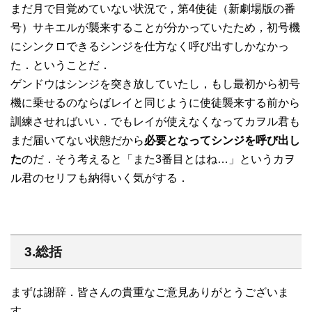
まだ月で目覚めていない状況で，第4使徒（新劇場版の番
号）サキエルが襲来することが分かっていたため，初号機
にシンクロできるシンジを仕方なく呼び出すしかなかっ
た．ということだ．
ゲンドウはシンジを突き放していたし，もし最初から初号
機に乗せるのならばレイと同じように使徒襲来する前から
訓練させればいい．でもレイが使えなくなってカヲル君も
まだ届いてない状態だから
必要となってシンジを呼び出し
た
のだ．そう考えると「また3番目とはね…」というカヲ
ル君のセリフも納得いく気がする．
3.総括
まずは謝辞．皆さんの貴重なご意見ありがとうございま
す．