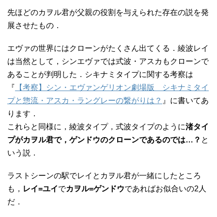
先ほどのカヲル君が父親の役割を与えられた存在の説を発
展させたもの．
エヴァの世界にはクローンがたくさん出てくる．綾波レイ
は当然として，シンエヴァでは式波・アスカもクローンで
あることが判明した．シキナミタイプに関する考察は
『
【考察】シン・エヴァンゲリオン劇場版 シキナミタイ
プと惣流・アスカ・ラングレーの繋がりは？
』に書いてあ
ります．
これらと同様に，綾波タイプ，式波タイプのように
渚タイ
プがカヲル君で，ゲンドウのクローンであるのでは…？
と
いう説．
ラストシーンの駅でレイとカヲル君が一緒にしたところ
も，
レイ=ユイ
で
カヲル=ゲンドウ
であればお似合いの2人
だ．