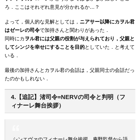
ろ．ここはそれぞれ意見が分かれるか…？
よって，個人的な見解としては，
ニアサー以降にカヲル君
はゼーレの司令
で加持さんと関わりがあった．
同時にカ
ヲル君には父親の役割が与えられており，父親と
してシンジを幸せにすることを目的
としていた．と考えて
いる．
最後の加持さんとカヲル君の会話は，父親同士の会話だっ
たのかもしれない．
4.【追記】渚司令=NERVの司令と判明（フ
ィナーレ舞台挨拶）
シンエヴァのフィナーレ舞台挨拶、庵野監督から語