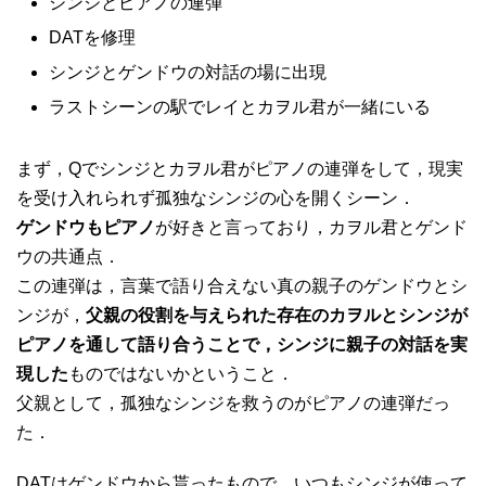
シンジとピアノの連弾
DATを修理
シンジとゲンドウの対話の場に出現
ラストシーンの駅でレイとカヲル君が一緒にいる
まず，Qでシンジとカヲル君がピアノの連弾をして，現実
を受け入れられず孤独なシンジの心を開くシーン．
ゲンドウもピアノ
が好きと言っており，カヲル君とゲンド
ウの共通点．
この連弾は，言葉で語り合えない真の親子のゲンドウとシ
ンジが，
父親の役割を与えられた存在のカヲルとシンジが
ピアノを通して語り合うことで，シンジに親子の対話を実
現した
ものではないかということ．
父親として，孤独なシンジを救うのがピアノの連弾だっ
た．
DATはゲンドウから貰ったもので，いつもシンジが使って