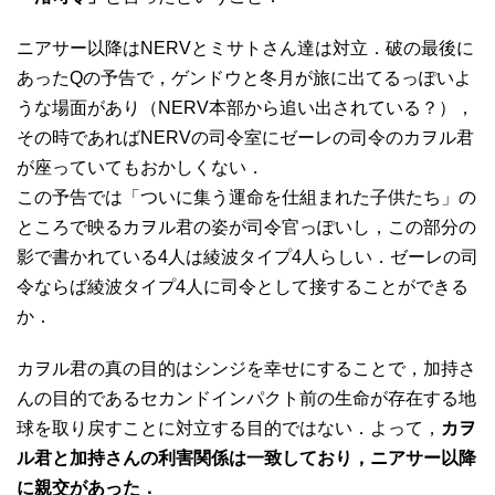
ニアサー以降はNERVとミサトさん達は対立．破の最後に
あったQの予告で，ゲンドウと冬月が旅に出てるっぽいよ
うな場面があり（NERV本部から追い出されている？），
その時であればNERVの司令室にゼーレの司令のカヲル君
が座っていてもおかしくない．
この予告では「ついに集う運命を仕組まれた子供たち」の
ところで映るカヲル君の姿が司令官っぽいし，この部分の
影で書かれている4人は綾波タイプ4人らしい．ゼーレの司
令ならば綾波タイプ4人に司令として接することができる
か．
カヲル君の真の目的はシンジを幸せにすることで，加持さ
んの目的であるセカンドインパクト前の生命が存在する地
球を取り戻すことに対立する目的ではない．よって，
カヲ
ル君と加持さんの利害関係は一致しており，ニアサー以降
に親交があった．