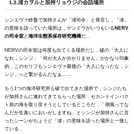
1.2.渚カヲルと加持リョウジの会話場所
シンエヴァ終盤で加持さんが「渚司令」と発言し，「渚」
の意味を語っていた場所は，ゲンドウがいつもいる
NERV
の司令室
と
海洋生態系保存研究機構
だ．
NERVの司令室は何度も出てくる場所だし，破の「大人に
なれ，シンジ」「何が大人か分かりません」がかなり印象
的．このセリフもシンエヴァ最後の「大人になったな，シ
ンジ」へと繋がるんだなぁ……
もう1つの海洋研究所も破で出てきた場所で，シンジたち
が加持さんに連れてきてもらった場所．セカンドインパク
ト前の海を取り戻そうとしているところだ．「潮風ってな
んだか生臭いにおいがしますね」とシンジが加持さんに言
ったシーンがちょうど「渚」の意味を語った場所と一致し
ている．