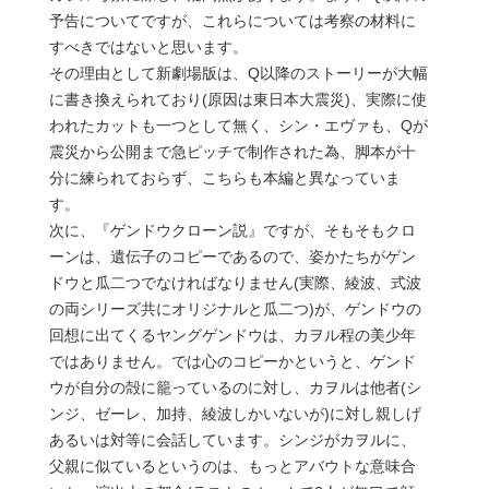
予告についてですが、これらについては考察の材料に
すべきではないと思います。
その理由として新劇場版は、Q以降のストーリーが大幅
に書き換えられており(原因は東日本大震災)、実際に使
われたカットも一つとして無く、シン・エヴァも、Qが
震災から公開まで急ピッチで制作された為、脚本が十
分に練られておらず、こちらも本編と異なっていま
す。
次に、『ゲンドウクローン説』ですが、そもそもクロ
ーンは、遺伝子のコピーであるので、姿かたちがゲン
ドウと瓜二つでなければなりません(実際、綾波、式波
の両シリーズ共にオリジナルと瓜二つ)が、ゲンドウの
回想に出てくるヤングゲンドウは、カヲル程の美少年
ではありません。では心のコピーかというと、ゲンド
ウが自分の殻に籠っているのに対し、カヲルは他者(シ
ンジ、ゼーレ、加持、綾波しかいないが)に対し親しげ
あるいは対等に会話しています。シンジがカヲルに、
父親に似ているというのは、もっとアバウトな意味合