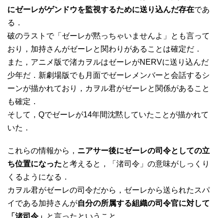
にゼーレがゲンドウを監視するために送り込んだ存在
であ
る．
破のラストで「ゼーレが黙っちゃいませんよ」とも言って
おり，加持さんがゼーレと関わりがあることは確定だ．
また，アニメ版で渚カヲルはゼーレがNERVに送り込んだ
少年だ．新劇場版でも月面でゼーレメンバーと会話するシ
ーンが描かれており，カヲル君がゼーレと関係があること
も確定．
そして，Qでゼーレが14年間沈黙していたことが描かれて
いた．
これらの情報から，
ニアサー後にゼーレの司令としての立
ち位置になった
と考えると，「渚司令」の意味がしっくり
くるようになる．
カヲル君がゼーレの司令だから，ゼーレから送られたスパ
イである加持さんが
自分の所属する組織の司令官に対して
「渚司令」
と言ったということ．