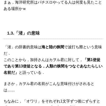
まぁ，海洋研究所はパチスロやってる人は何度も見たこと
ある場所かｗ
1.3.「渚」の意味
「渚」の辞書的意味は
海と陸の狭間
で波打ち際という意味
だ．
このことから，加持さんはカヲル君に対して，
「第1使徒
であり第13使徒となる，人類の狭間をつなぐあなたらしい
名前だ」
と語っている．
まさか，カヲル君の名前がこんな意味付けがされると
は……
ちなみに，「オワリ」をそれぞれ1文字ずつ後にずらすと