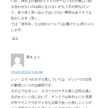
いか、演出上の都合(ラストのホームで3人が無口で顔
も合わせないのは絵にならないがもう尺が的な)とい
う、余り深く突っ込んではいけない事情もありそうな
気がします（笑）。
では『渚司令』とは何かについては(書けたら)別コメに
します。
返信
匿名
より:
2021年3月15日 1:40 AM
シン・エヴァのカヲル君については、ゲンドウの父性
の象徴というのは納得です。
その上でなぜシン・エヴァだけカヲル君に父性を感じ
るのかという点において、ゲンドウは自分とにた境遇
の中でゲンドウがマトモな父親であった時にシンジが