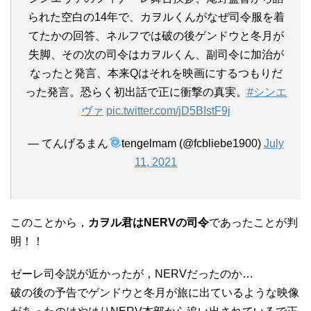
られた空白の14年で、カヲルくんがなぜ司令服を着
てたかの回答、ネルフでは破の後ゲンドウと冬月が
失脚、その次の司令はカヲルくん、副司令に加治が
なったと発言、本来Qはそれを映画にするつもりだ
った発言。恐らく初出話で正に衝撃の真実。
#シンエ
ヴァ
pic.twitter.com/jD5BIstF9j
— てんげるまん
tengelmam (@fcbliebe1900)
July
11, 2021
このことから，
カヲル君はNERVの司令
であったことが判
明！！
ゼーレ司令説が近かったが，NERVだったのか…
破の後の予告でゲンドウと冬月が旅に出ているような映像