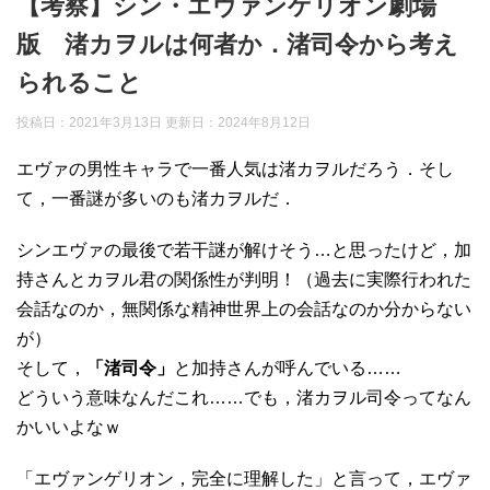
【考察】シン・エヴァンゲリオン劇場
版 渚カヲルは何者か．渚司令から考え
られること
投稿日：2021年3月13日 更新日：
2024年8月12日
エヴァの男性キャラで一番人気は渚カヲルだろう．そし
て，一番謎が多いのも渚カヲルだ．
シンエヴァの最後で若干謎が解けそう…と思ったけど，加
持さんとカヲル君の関係性が判明！（過去に実際行われた
会話なのか，無関係な精神世界上の会話なのか分からない
が）
そして，
「渚司令」
と加持さんが呼んでいる……
どういう意味なんだこれ……でも，渚カヲル司令ってなん
かいいよなｗ
「エヴァンゲリオン，完全に理解した」と言って，エヴァ