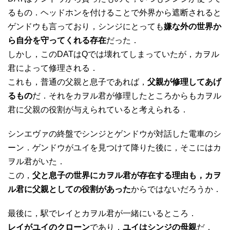
るもの．ヘッドホンを付けることで外界から遮断されると
ゲンドウも言っており，シンジにとっても
嫌な外の世界か
ら自分を守ってくれる存在
だった．
しかし，このDATはQでは壊れてしまっていたが，カヲル
君によって修理される．
これも，普通の父親と息子であれば，
父親が修理してあげ
るもの
だ．それをカヲル君が修理したところからもカヲル
君に父親の役割が与えられていると考えられる．
シンエヴァの終盤でシンジとゲンドウが対話した電車のシ
ーン．ゲンドウがユイを見つけて降りた後に，そこにはカ
ヲル君がいた．
この，
父と息子の世界にカヲル君が存在する理由も，カヲ
ル君に父親としての役割があった
からではないだろうか．
最後に，駅でレイとカヲル君が一緒にいるところ．
レイがユイのクローン
であり，
ユイはシンジの母親
だ．